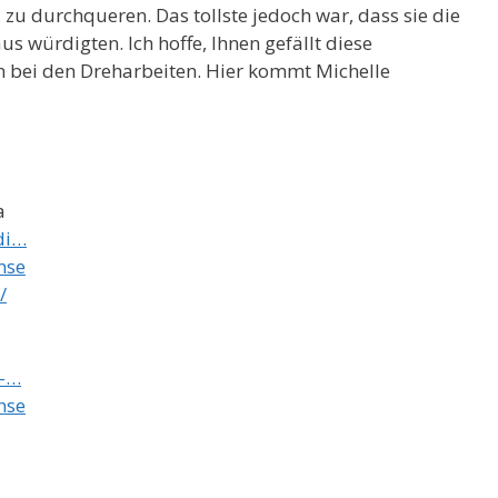
, zu durchqueren. Das tollste jedoch war, dass sie die
 würdigten. Ich hoffe, Ihnen gefällt diese
 bei den Dreharbeiten. Hier kommt Michelle
a
di…
nse
/
y-…
nse